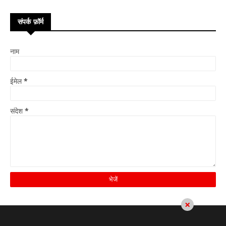
संपर्क फ़ॉर्म
नाम
ईमेल
*
संदेश
*
×