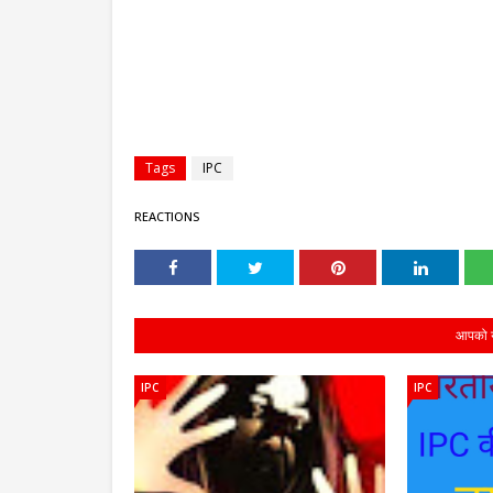
Tags
IPC
REACTIONS
आपको ये
IPC
IPC