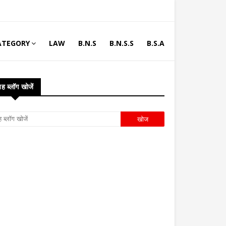
ATEGORY
LAW
B.N.S
B.N.S.S
B.S.A
ह ब्लॉग खोजें