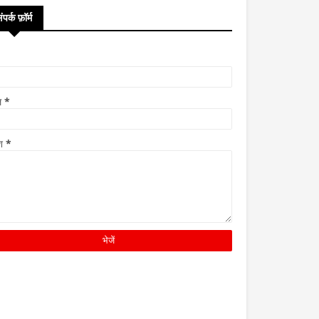
ंपर्क फ़ॉर्म
ल
*
ेश
*